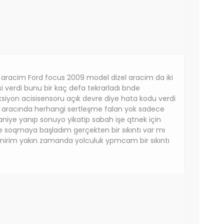
aracim Ford focus 2009 model dizel aracim da iki
si verdi bunu bir kaç defa tekrarladı bnde
ksiyon acisisensoru açık devre diye hata kodu verdi
 aracında herhangi sertleşme falan yok sadece
aniye yanıp sonuyo yikatip sabah işe qtnek için
e soqmaya başladım gerçekten bir sıkıntı var mı
inirim yakın zamanda yolculuk ypmcam bir sıkıntı