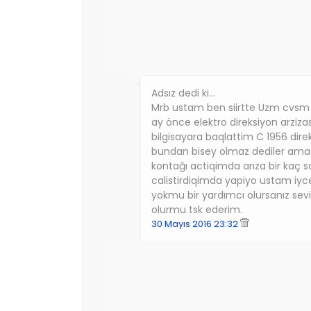
Adsız dedi ki…
Mrb ustam ben siirtte Uzm cvsm 
ay önce elektro direksiyon arziza
bilgisayara baqlattim C 1956 dire
bundan bisey olmaz dediler ama
kontağı actiqimda arıza bir kaç s
calistirdiqimda yapiyo ustam iyc
yokmu bir yardımcı olursanız sev
olurmu tsk ederim.
30 Mayıs 2016 23:32