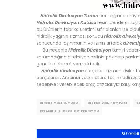
Hidrolik Direksiyon Tamiri
denildiğinde araya
Hidrolik Direksiyon
Kutusu
resimdende anlaşıla
bu ürünlerin fabrika üretimi sıfır olanları ise old
hidrolik yağının sızması sonucu
hidrolik direksi
sonucunda aşınmanın ve ısının artarak
direks
Bu nedenle
Hidrolik Direksiyon
tamiri yapark
korumadığına direksiyon milinin paslanıp pasla
geneline hizmet vermektedir.
Hidrolik direksiyon
parçaları uzman kişiler t
parçalardır. Aracınızı yetkili ellere teslim edi
sebebiyet verebilecek araç arızalarıyla karşı karşı
DIREKSIYON KUTUSU
DIREKSIYON POMPASI
D
ISTANBUL HIDROLIK DIREKSIYON
BU YAYINL