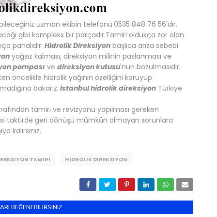
bileceğiniz uzman ekibin telefonu
0535 848 76 56'dır.
cağı gibi kompleks bir parçadır.Tamiri oldukça zor olan
ukça pahalıdır.
Hidrolik Direksiyon
başlıca arıza sebebi
yon
yağsız kalması, direksiyon milinin paslanması ve
iyon pompası
ve
direksiyon kutusu
'nun bozulmasıdır.
en öncelikle hidrolik yağının özelliğini koruyup
nmadığına bakarız.
İstanbul hidrolik direksiyon
Türkiye
arafından tamiri ve revizyonu yapılması gereken
nizaksi taktirde geri dönüşü mümkün olmayan sorunlara
ya kalırsınız.
IREKSIYON TAMIRI
HIDROLIK DIREKSIYON
ARI BEĞENEBILIRSINIZ